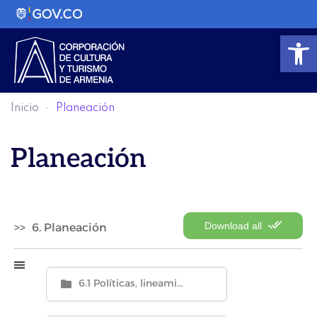
Abrir
Inicio
Planeación
Planeación
Download all
6. Planeación
6.1 Políticas, lineamientos y manuales